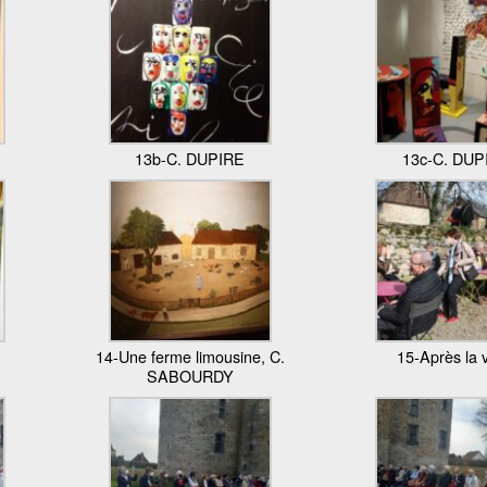
13b-C. DUPIRE
13c-C. DUP
14-Une ferme limousine, C.
15-Après la v
SABOURDY