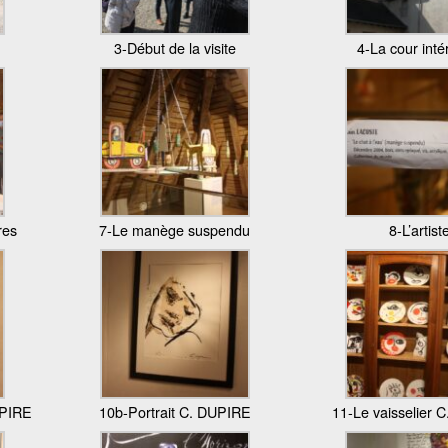
3-Début de la visite
4-La cour inté
res
7-Le manège suspendu
8-L’artist
UPIRE
10b-Portrait C. DUPIRE
11-Le vaisselier 