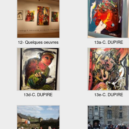
12- Quelques oeuvres
13a-C. DUPIRE
13d-C. DUPIRE
13e-C. DUPIRE