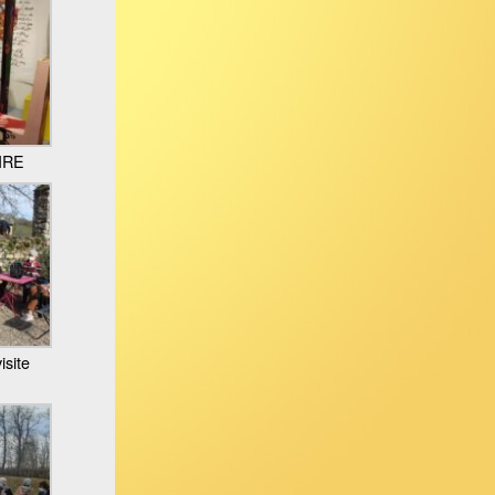
IRE
isite