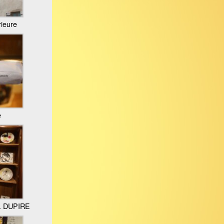
rieure
e
C. DUPIRE