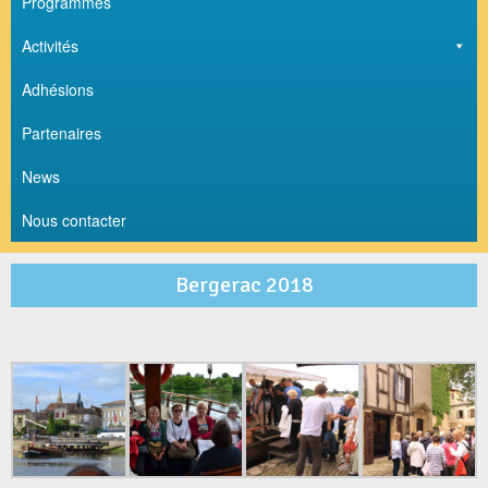
Programmes
Activités
Adhésions
Partenaires
News
Nous contacter
Bergerac 2018