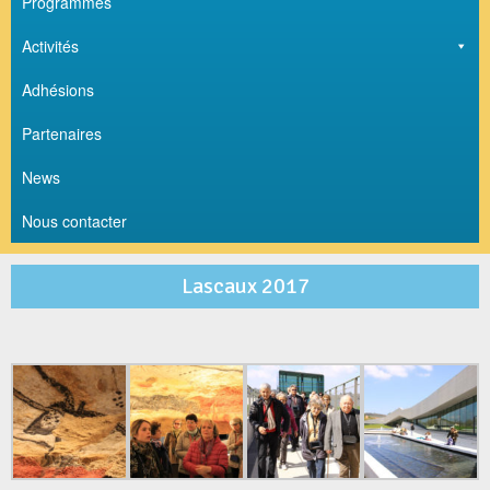
Programmes
Activités
Adhésions
Partenaires
News
Nous contacter
Lascaux 2017