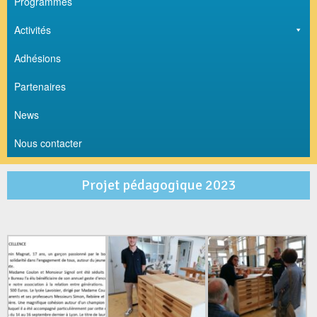
Programmes
Activités
Adhésions
Partenaires
News
Nous contacter
Projet pédagogique 2023