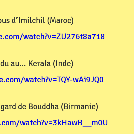
us d’Imilchil (Maroc)
be.com/watch?v=ZU276t8a718
du au… Kerala (Inde)
be.com/watch?v=TQY-wAi9JQ0
egard de Bouddha (Birmanie)
be.com/watch?v=3kHawB__m0U