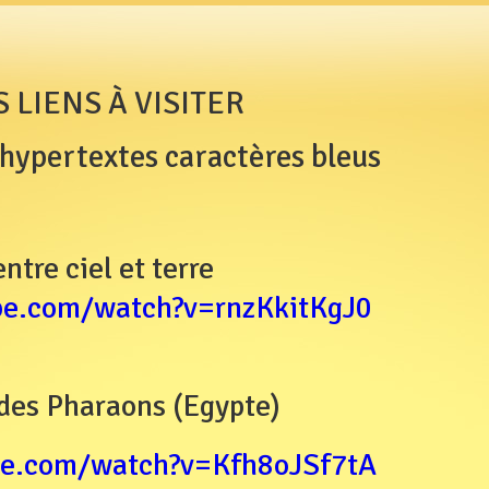
S LIENS À VISITER
s hypertextes caractères bleus
ntre ciel et terre
be.com/watch?v=rnzKkitKgJ0
des Pharaons (Egypte)
be.com/watch?v=Kfh8oJSf7tA