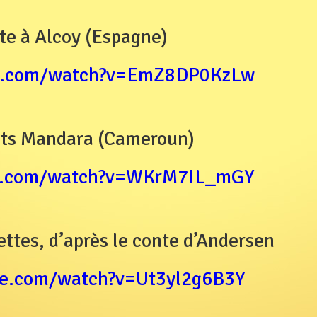
te à Alcoy (Espagne)
be.com/watch?v=EmZ8DP0KzLw
nts Mandara (Cameroun)
be.com/watch?v=WKrM7IL_mGY
mettes, d’après le conte d’Andersen
be.com/watch?v=Ut3yl2g6B3Y